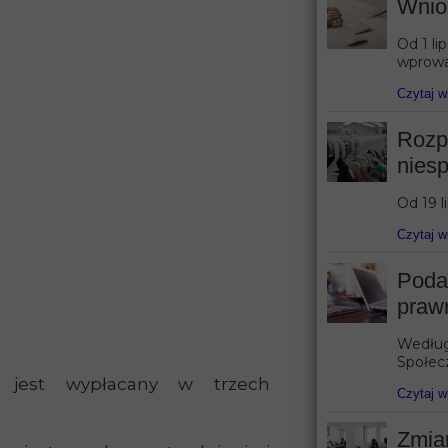
Wnios
Od 1 li
wprowa
Czytaj w
Rozp
niesp
Od 19 l
Czytaj w
Poda
praw
Według 
Społecz
a jest wypłacany w trzech
Czytaj w
Zmia