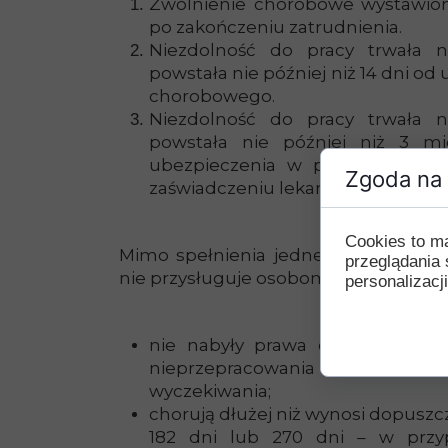
Zwolnienie chorobowe wystawione
po zakończeniu zatrudnienia.
Niezdolność do pracy trwała n
powstała nie później niż 14 dni od
chorobowego.
Niezdolność do pracy trwała n
powstała nie później niż 3 mi
ubezpieczenia w przypadku cho
Zgoda na 
zaświadczeniu lekarskim kodem li
Cookies to m
Mimo spełnienia jednego z wyżej w
przeglądania 
nie przysługuje osobom, które:
personalizacji
nie nabyły prawa do zasiłku p
nieprzepracowania wymaganego
wyczekiwania;
chorują dłużej niż wynosi dopuszcza
182 dni lub 270 dni – w przy