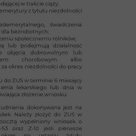
ającej w trakcie ciąży;
emerytury z tytułu niezdolności
edemerytalnego, świadczenia
 dla bezrobotnych;
zeniu społecznemu rolników;
wą lub podejmują działalność
do objęcia dobrowolnym lub
eniem chorobowym albo
za okres niezdolności do pracy
ku do ZUS w terminie 6 miesięcy
ienia lekarskiego lub dnia w
wiająca złożenie wniosku.
rudnienia dokonywana jest na
siłek. Należy złożyć do ZUS w
 pocztą wypełniony wniosek o
53 oraz Z-10 jeśli pierwsze
 okres po ustaniu tytułu