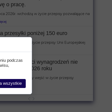
ę o pracę.
pca 2026r. wchodzą w życie przepisy pozwalające na
ięcej
a przesyłki poniżej 150 euro
pca 2026r. wejdą w życie przepisy Unii Europejskiej
ięcej
eniu podczas
pisy o jawności wynagrodzeń nie
wisu,
ą w życie w 2026 roku
ca 2026 roku miały wejść w życie przepisy
dzające
a wszystkie
ięcej