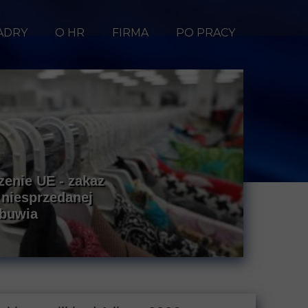
ADRY
O HR
FIRMA
PO PRACY
enie UE - zakaz
 niesprzedanej
obuwia