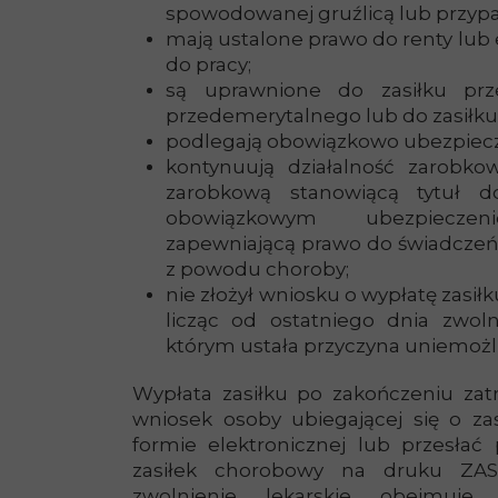
spowodowanej gruźlicą lub przypad
mają ustalone prawo do renty lub 
do pracy;
są uprawnione do zasiłku prz
przedemerytalnego lub do zasiłku
podlegają obowiązkowo ubezpiec
kontynuują działalność zarobko
zarobkową stanowiącą tytuł 
obowiązkowym ubezpiecz
zapewniającą prawo do świadczeń 
z powodu choroby;
nie złożył wniosku o wypłatę zasił
licząc od ostatniego dnia zwoln
którym ustała przyczyna uniemożli
Wypłata zasiłku po zakończeniu zat
wniosek osoby ubiegającej się o za
formie elektronicznej lub przesłać
zasiłek chorobowy na druku ZAS-
zwolnienie lekarskie obejmuje