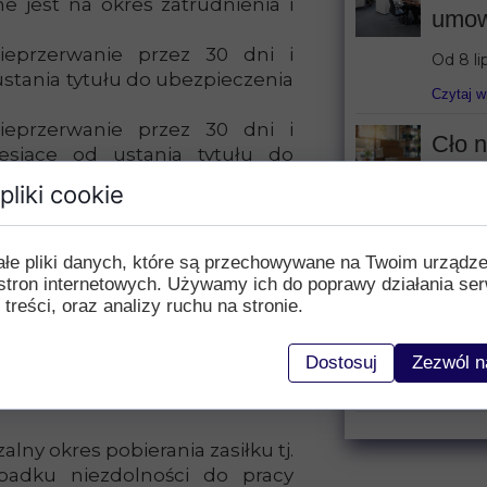
 jest na okres zatrudnienia i
umow
ieprzerwanie przez 30 dni i
Od 8 li
 ustania tytułu do ubezpieczenia
Czytaj w
ieprzerwanie przez 30 dni i
Cło n
esiące od ustania tytułu do
roby zakaźnej (oznaczonej w
Od 1 li
pliki cookie
terowym “E”).
Czytaj w
ałe pliki danych, które są przechowywane na Twoim urządz
Prze
ymienionych warunków zasiłek
stron internetowych. Używamy ich do poprawy działania ser
wejd
 treści, oraz analizy ruchu na stronie.
7 czerw
wprowa
Dostosuj
Zezwól n
odczas zatrudnienia z powodu
Czytaj w
 okresu, tak zwanego okresu
lny okres pobierania zasiłku tj.
padku niezdolności do pracy