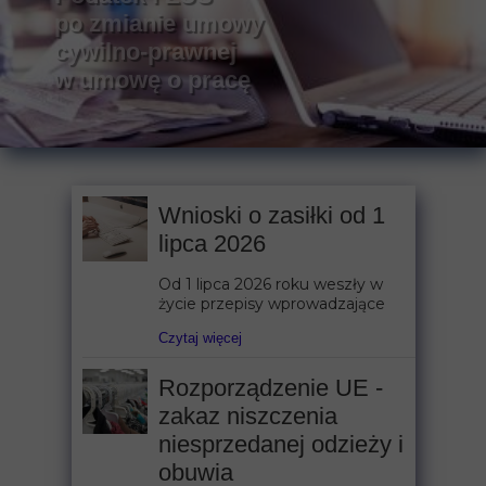
po zmianie umowy
cywilno-prawnej
w umowę o pracę
Wnioski o zasiłki od 1
lipca 2026
Od 1 lipca 2026 roku weszły w
życie przepisy wprowadzające
Czytaj więcej
Rozporządzenie UE -
zakaz niszczenia
niesprzedanej odzieży i
obuwia