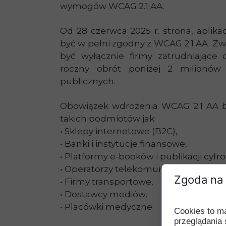
wymogów WCAG 2.1 AA.
Od 28 czerwca 2025 r. strona, aplika
być w pełni zgodny z WCAG 2.1 AA. Z
być wyłącznie firmy zatrudniające 
roczny obrót poniżej 2 milionów
publicznych.
Obowiązek wdrożenia WCAG 2.1 AA b
takich podmiotów jak:
• Sklepy internetowe (B2C),
• Banki i instytucje finansowe,
• Platformy e-booków i publikacji cyfr
• Operatorzy telekomunikacyjni,
Zgoda na 
• Firmy transportowe,
• Dostawcy mediów,
• Placówki medyczne.
Cookies to m
przeglądania 