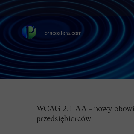
pracosfera.com
WCAG 2.1 AA - nowy obowi
przedsiębiorców