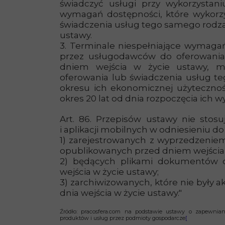
świadczyć usługi przy wykorzystani
wymagań dostępności, które wykorzy
świadczenia usług tego samego rodza
ustawy.
3. Terminale niespełniające wymaga
przez usługodawców do oferowania
dniem wejścia w życie ustawy, 
oferowania lub świadczenia usług t
okresu ich ekonomicznej użytecznośc
okres 20 lat od dnia rozpoczęcia ich w
Art. 86. Przepisów ustawy nie stosu
i aplikacji mobilnych w odniesieniu do 
1) zarejestrowanych z wyprzedzeni
opublikowanych przed dniem wejścia 
2) będących plikami dokumentów 
wejścia w życie ustawy;
3) zarchiwizowanych, które nie były 
dnia wejścia w życie ustawy."
Źródło: pracosfera.com na podstawie ustawy
o zapewnian
produktów i usług przez podmioty gospodarcze
[