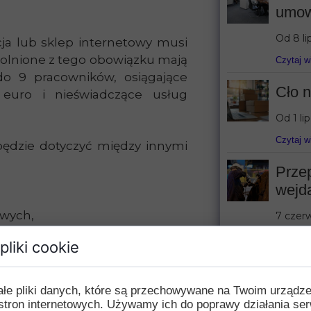
umow
Od 8 li
cja lub sklep internetowy musi
wolnione z tego obowiązku mają
Czytaj w
do 9 pracowników, osiągające
Cło n
 euro i nieświadczące usług
Od 1 li
Czytaj w
ędzie dotyczyć między innymi
Prze
wejd
owych,
7 czerw
wprowa
pliki cookie
Czytaj w
ałe pliki danych, które są przechowywane na Twoim urządz
stron internetowych. Używamy ich do poprawy działania ser