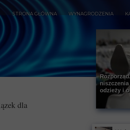
STRONA GŁÓWNA
WYNAGRODZENIA
K
Rozporządz
niszczenia
odzieży i 
ązek dla