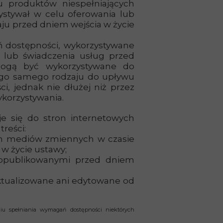
u produktów niespełniających
stywał w celu oferowania lub
ju przed dniem wejścia w życie
ń dostępności, wykorzystywane
 lub świadczenia usług przed
mogą być wykorzystywane do
ego samego rodzaju do upływu
i, jednak nie dłużej niż przez
ykorzystywania.
je się do stron internetowych
treści:
em mediów zmiennych w czasie
w życie ustawy;
opublikowanymi przed dniem
aktualizowane ani edytowane od
iu spełniania wymagań dostępności niektórych