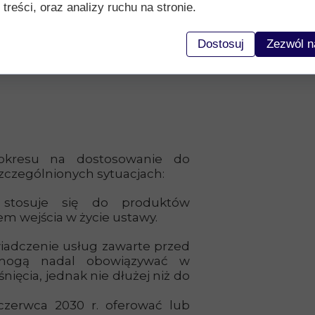
 treści, oraz analizy ruchu na stronie.
zepisom wprowadzonym w 2019
Dostosuj
Zezwól n
dostępności:
 okresu na dostosowanie do
zczególnionych sytuacjach:
 stosuje się do produktów
 wejścia w życie ustawy.
wiadczenie usług zawarte przed
mogą nadal obowiązywać w
nięcia, jednak nie dłużej niż do
zerwca 2030 r. oferować lub