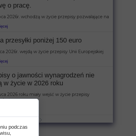
ę o pracę.
pca 2026r. wchodzą w życie przepisy pozwalające na
ięcej
a przesyłki poniżej 150 euro
pca 2026r. wejdą w życie przepisy Unii Europejskiej
ięcej
pisy o jawności wynagrodzeń nie
ą w życie w 2026 roku
ca 2026 roku miały wejść w życie przepisy
dzające
ięcej
eniu podczas
wisu,