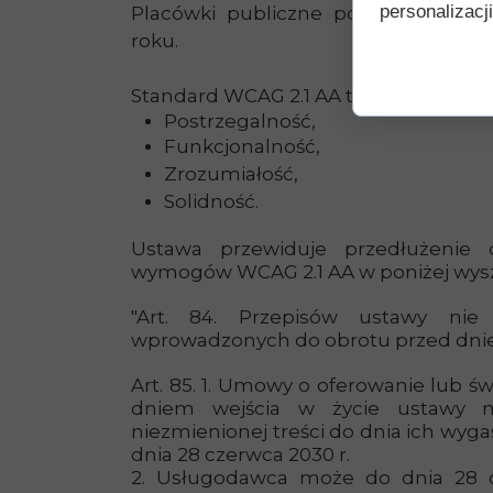
personalizacji
Placówki publiczne podlegają pr
roku.
Standard WCAG 2.1 AA to cztery filary 
Postrzegalność,
Funkcjonalność,
Zrozumiałość,
Solidność.
Ustawa przewiduje przedłużenie
wymogów WCAG 2.1 AA w poniżej wys
"Art. 84. Przepisów ustawy nie
wprowadzonych do obrotu przed dniem
Art. 85. 1. Umowy o oferowanie lub ś
dniem wejścia w życie ustawy 
niezmienionej treści do dnia ich wygaś
dnia 28 czerwca 2030 r.
2. Usługodawca może do dnia 28 c