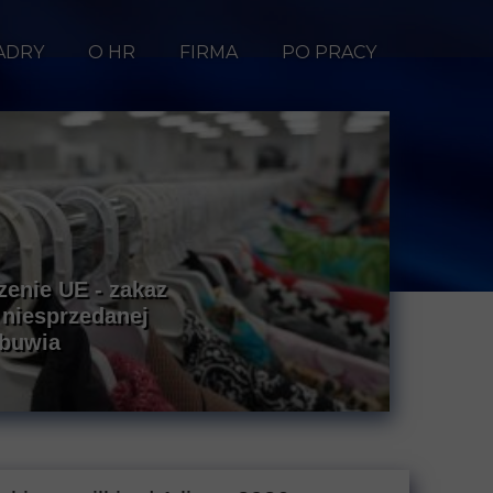
ADRY
O HR
FIRMA
PO PRACY
enie UE - zakaz
 niesprzedanej
obuwia