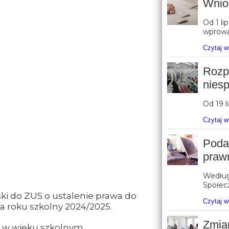
Wnios
Od 1 li
wprowa
Czytaj w
Rozp
niesp
Od 19 l
Czytaj w
Poda
praw
Według 
Społecz
ski do ZUS o ustalenie prawa do
Czytaj w
a roku szkolny 2024/2025.
Zmia
ci w wieku szkolnym