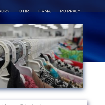
ADRY
O HR
FIRMA
PO PRACY
enie UE - zakaz
 niesprzedanej
obuwia