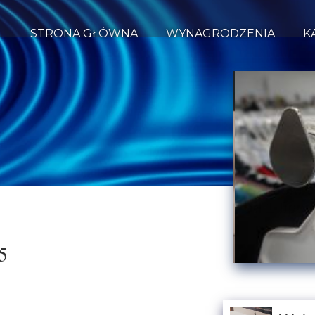
STRONA GŁÓWNA
WYNAGRODZENIA
K
Rozporządz
niszczenia
odzieży i 
5