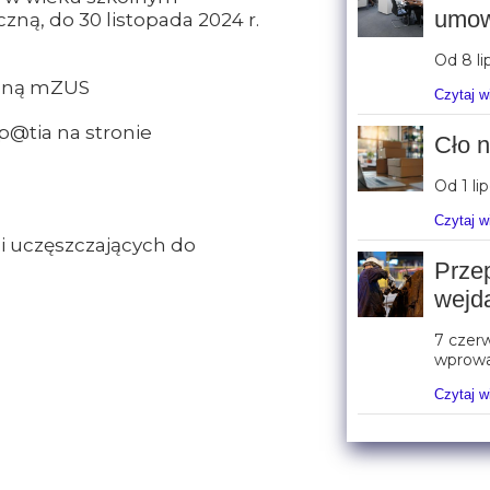
umow
zną, do 30 listopada 2024 r.
Od 8 li
ilną mZUS
Czytaj w
@tia na stronie
Cło n
Od 1 li
Czytaj w
ci uczęszczających do
Prze
wejd
7 czerw
wprowa
Czytaj w