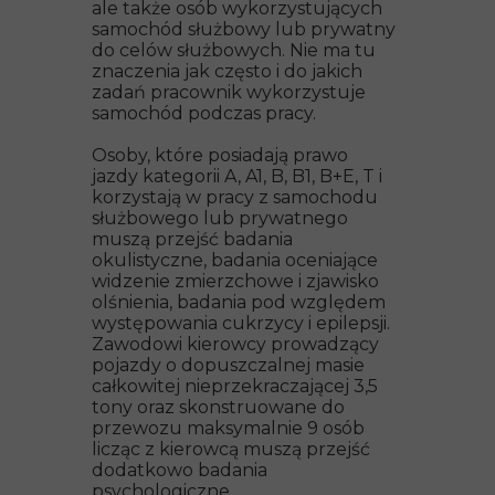
ale także osób wykorzystujących
samochód służbowy lub prywatny
do celów służbowych. Nie ma tu
znaczenia jak często i do jakich
zadań pracownik wykorzystuje
samochód podczas pracy.
Osoby, które posiadają prawo
jazdy kategorii A, A1, B, B1, B+E, T i
korzystają w pracy z samochodu
służbowego lub prywatnego
muszą przejść badania
okulistyczne, badania oceniające
widzenie zmierzchowe i zjawisko
olśnienia, badania pod względem
występowania cukrzycy i epilepsji.
Zawodowi kierowcy prowadzący
pojazdy o dopuszczalnej masie
całkowitej nieprzekraczającej 3,5
tony oraz skonstruowane do
przewozu maksymalnie 9 osób
licząc z kierowcą muszą przejść
dodatkowo badania
psychologiczne.